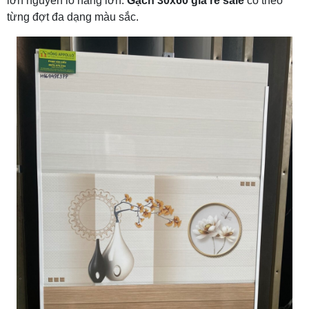
lớn nguyên lô hàng lớn.
Gạch 30x60
giá rẻ sale
có theo
từng đợt đa dạng màu sắc.