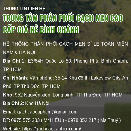
THÔNG TIN LIÊN HỆ
TRUNG TÂM PHÂN PHỐI GẠCH MEN CAO
CẤP GIÁ RẺ BÌNH CHÁNH
HỆ THỐNG PHÂN PHỐI GẠCH MEN SỈ LẺ TOÀN MIỀN
NAM & HÀ NỘI
Địa Chỉ 1:
E3/64H Quốc Lộ 50, Phong Phú, Bình Chánh,
TP. HCM
Chi Nhánh:
Văn phòng: 35-14 Khu đô thị Lakeview City, An
Phú, TP Thủ Đức, TP. HCM
Kho:
952 Nguyễn xiển, Long bình, TP Thủ Đức, TP. HCM
Địa Chỉ 2
: Kho Hà Nội
Email: gachcaocaphcm@gmail.com
ĐT: 0975 575 233 ( Mr HIẾU ) - 0978 352 217 ( Ms Thuỷ )
Website:
https://gachcaocaphcm.com/