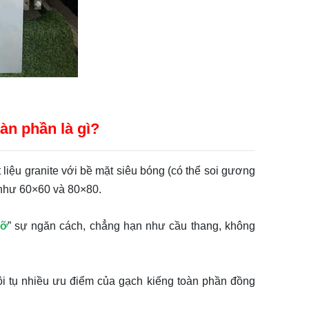
àn phần là gì?
iệu granite với bề mặt siêu bóng (có thể soi gương
 như 60×60 và 80×80.
vỡ
” sự ngăn cách, chẳng hạn như cầu thang, không
ội tụ nhiều ưu điểm của gạch kiếng toàn phần đồng