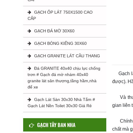
GẠCH ỐP LÁT 750X1500 CAO
CẤP
GẠCH ĐÁ MỜ 30X60
GẠCH BÓNG KIẾNG 30X60
GẠCH GRANITE LÁT CẦU THANG
Đá GRANITE 40x40 chịu lực chống
Gạch lát 
trơn # Gạch đá mờ nhám 40x40
granite lát sân thượng,tầng hầm,nhà
được). Hầ
để xe
Và thườn
Gạch Lát Sàn 30x30 Nhà Tắm #
gian liên
Gạch Lát Nền Toilet 30x30 Giá Rẻ
Chính vì 
GẠCH TÂY BAN NHA
chất mà g