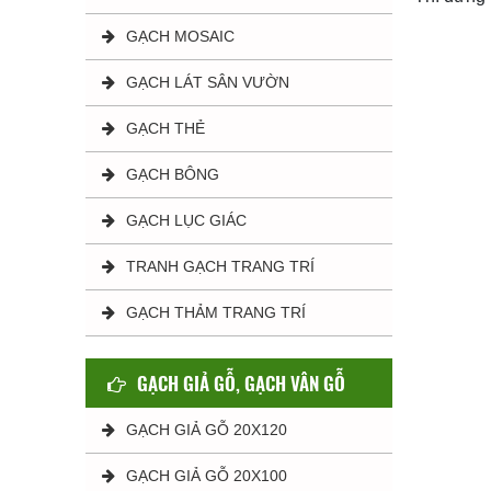
GẠCH MOSAIC
GẠCH LÁT SÂN VƯỜN
GẠCH THẺ
GẠCH BÔNG
GẠCH LỤC GIÁC
TRANH GẠCH TRANG TRÍ
GẠCH THẢM TRANG TRÍ
GẠCH GIẢ GỖ, GẠCH VÂN GỖ
GẠCH GIẢ GỖ 20X120
GẠCH GIẢ GỖ 20X100