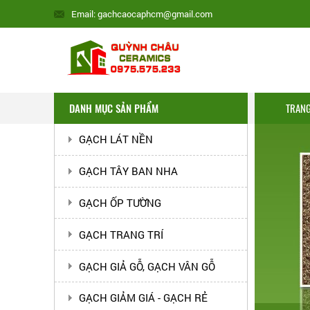
Email: gachcaocaphcm@gmail.com
DANH MỤC SẢN PHẨM
TRAN
GẠCH LÁT NỀN
GẠCH TÂY BAN NHA
GẠCH ỐP TƯỜNG
GẠCH TRANG TRÍ
GẠCH GIẢ GỖ, GẠCH VÂN GỖ
GẠCH GIẢM GIÁ - GẠCH RẺ