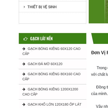
THIẾT BỊ VỆ SINH
GẠCH LÁT NỀN
GẠCH BÓNG KIẾNG 60X120 CAO
Đơn Vị 
CẤP
phân phối
GẠCH ĐÁ MỜ 60X120
Trong các
GẠCH BÓNG KIẾNG 80X160 CAO
với chất 
CẤP
Đồng thời
GẠCH BÓNG KIẾNG 1200X1200
của mình.
CAO CẤP
GẠCH KHỔ LỚN 120X180 ỐP LÁT
Vậy những