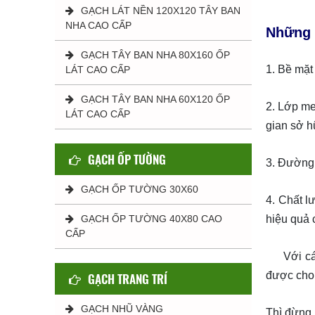
GẠCH LÁT NỀN 120X120 TÂY BAN
NHA CAO CẤP
Những 
GẠCH TÂY BAN NHA 80X160 ỐP
1. Bề mặt
LÁT CAO CẤP
GẠCH TÂY BAN NHA 60X120 ỐP
2. Lớp me
LÁT CAO CẤP
gian sở h
GẠCH ỐP TƯỜNG
3. Đường 
GẠCH ỐP TƯỜNG 30X60
4. Chất l
GẠCH ỐP TƯỜNG 40X80 CAO
hiệu quả c
CẤP
Với các 
được cho
GẠCH TRANG TRÍ
GẠCH NHŨ VÀNG
Thì đừng 